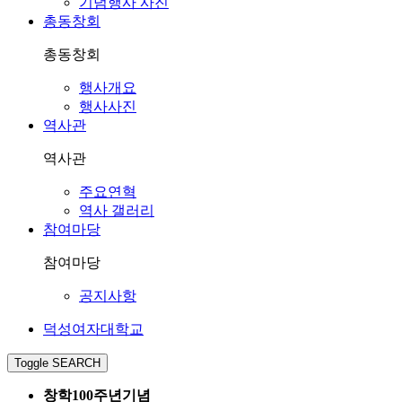
기념행사 사진
총동창회
총동창회
행사개요
행사사진
역사관
역사관
주요연혁
역사 갤러리
참여마당
참여마당
공지사항
덕성여자대학교
Toggle SEARCH
창학100주년기념